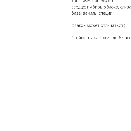
топ: лимон, апельсин
сердце: имбирь, яблоко, слив
база: ваниль, специи
флакон может отличаться (
Стойкость: на коже - до 6 час