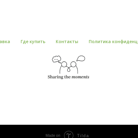
авка
Где купить
Контакты
Политика конфиденц
ИП Воропаева Елизавета Алексеевна
Tilda
Made on